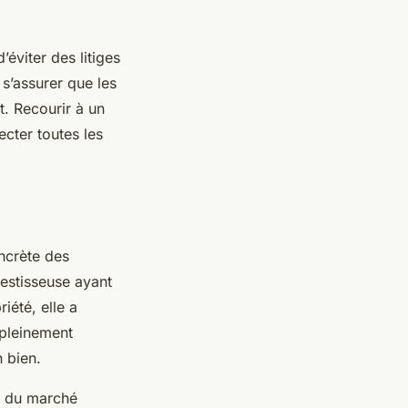
’éviter des litiges
 s’assurer que les
at. Recourir à un
cter toutes les
ncrète des
vestisseuse ayant
iété, elle a
 pleinement
n bien.
e du marché