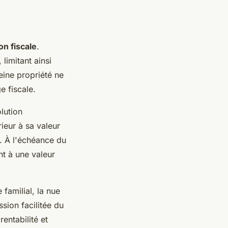
on fiscale
.
limitant ainsi
eine propriété ne
e fiscale.
olution
rieur à sa valeur
. À l'échéance du
t à une valeur
familial, la nue
sion facilitée du
rentabilité et