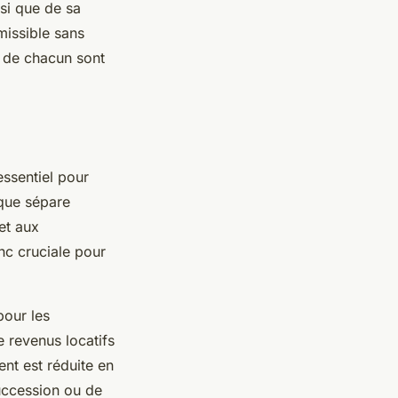
nsi que de sa
missible sans
s de chacun sont
essentiel pour
ique sépare
 et aux
nc cruciale pour
pour les
e revenus locatifs
nt est réduite en
succession ou de