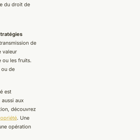
ie du droit de
tratégies
 transmission de
e valeur
ou les fruits.
e ou de
é est
 aussi aux
ption, découvrez
opriété
. Une
une opération