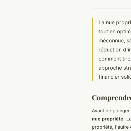
La nue propri
tout en optim
méconnue, se
réduction d'i
comment tirer
approche stra
financier soli
Comprendre 
Avant de plonger d
nue propriété
. L
propriété, l'autre