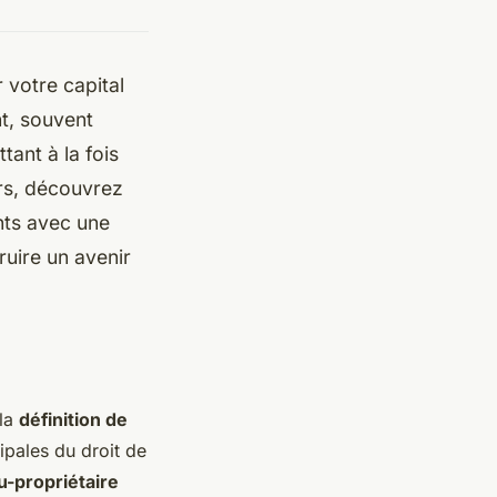
 votre capital
nt, souvent
ant à la fois
urs, découvrez
ents avec une
uire un avenir
 la
définition de
pales du droit de
u-propriétaire