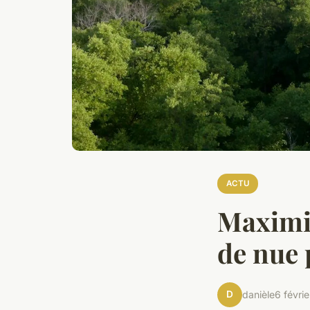
ACTU
Maximis
de nue 
D
danièle
6 févri